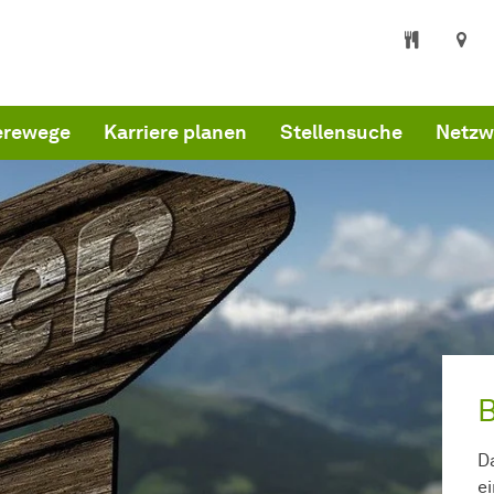
erewege
Karriere planen
Stellensuche
Netzw
B
D
e