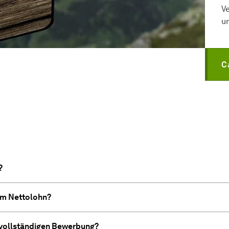
V
u
C
?
om Nettolohn?
 vollständigen Bewerbung?