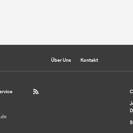
Über Uns
Kontakt
RSS-Feed
ervice
C
J
D
.de
S