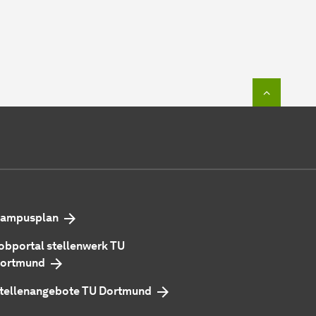
Zum Seit
ampusplan
obportal stellenwerk TU
ortmund
tellenangebote TU Dortmund